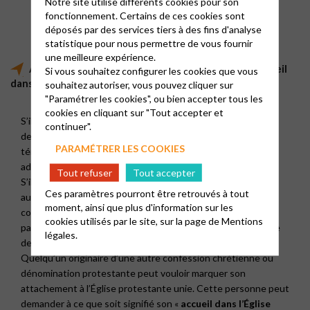
Notre site utilise différents cookies pour son
fonctionnement. Certains de ces cookies sont
déposés par des services tiers à des fins d'analyse
statistique pour nous permettre de vous fournir
une meilleure expérience.
Adolescents, adultes : baptême, confirmation, accueil
Si vous souhaitez configurer les cookies que vous
dans l’Église…
souhaitez autoriser, vous pouvez cliquer sur
"Paramétrer les cookies", ou bien accepter tous les
cookies en cliquant sur "Tout accepter et
S’il n’a pas été baptisé enfant, et s’il est prêt à reconnaître
continuer".
devant l’Église que « Jésus-Christ est Seigneur », en
PARAMÉTRER LES COOKIES
témoignant du sens de cette affirmation pour lui, un
adolescent ou un adulte peut recevoir
le baptême
.
Tout refuser
Tout accepter
S’il a été baptisé enfant, un adolescent ou un adulte peut
Ces paramètres pourront être retrouvés à tout
aussi affirmer sa foi personnelle et demander à ce que soit
moment, ainsi que plus d'information sur les
confirmée l’alliance de son baptême.
La confirmation
n’est
cookies utilisés par le site, sur la page de
Mentions
pas un sacrement. Elle peut être symbolisée par la traversée
légales.
de l’eau du baptême.
Quelqu’un originaire d’une autre confession chrétienne ou
dénomination protestante peut vouloir marquer son
attachement à l’Église protestante unie. Cette personne peut
demander à ce que soit signifié son «
accueil dans l’Église