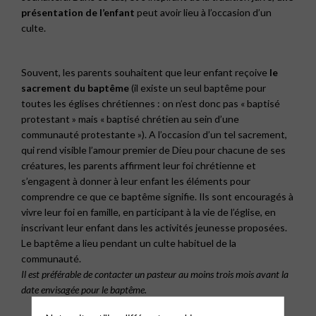
présentation de l’enfant
peut avoir lieu à l’occasion d’un
culte.
Souvent, les parents souhaitent que leur enfant reçoive
le
sacrement du baptême
(il existe un seul baptême pour
toutes les églises chrétiennes : on n’est donc pas « baptisé
protestant » mais « baptisé chrétien au sein d’une
communauté protestante »). A l’occasion d’un tel sacrement,
qui rend visible l’amour premier de Dieu pour chacune de ses
créatures, les parents affirment leur foi chrétienne et
s’engagent à donner à leur enfant les éléments pour
comprendre ce que ce baptême signifie. Ils sont encouragés à
vivre leur foi en famille, en participant à la vie de l’église, en
inscrivant leur enfant dans les activités jeunesse proposées.
Le baptême a lieu pendant un culte habituel de la
communauté.
Il est préférable de contacter un pasteur au moins trois mois avant la
date envisagée pour le baptême.