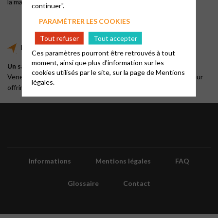
la main et d’autres idées cadeaux !
continuer".
PARAMÉTRER LES COOKIES
Tout refuser
Tout accepter
Le marché aux fleurs
Ces paramètres pourront être retrouvés à tout
moment, ainsi que plus d'information sur les
Un samedi du mois de mai, au temple de Saint-Étienne
cookies utilisés par le site, sur la page de
Mentions
Venez vous fournir en plants et fleurs pour votre jardin… ou pour
légales.
offrir !
Informations
Mentions légales
FAQ
Glossaire
Contact