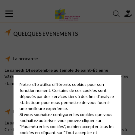
QUELQUES ÉVÉNEMENTS
La brocante
Le samedi 14 septembre au temple de Saint-Étienne
Vêtements, livres, meubles, bibelots, jouets… Venez chiner sur les
stands bien fournis !
Notre site utilise différents cookies pour son
fonctionnement. Certains de ces cookies sont
déposés par des services tiers à des fins d'analyse
statistique pour nous permettre de vous fournir
une meilleure expérience.
Le marché de Noël
Si vous souhaitez configurer les cookies que vous
souhaitez autoriser, vous pouvez cliquer sur
Le samedi 30 novembre au temple de Saint-Étienne
"Paramétrer les cookies", ou bien accepter tous les
C’est la saison des confitures artisanales, des cartes fabriquées à
cookies en cliquant sur "Tout accepter et